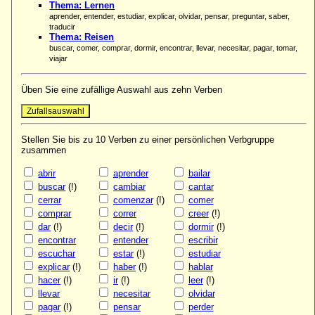
Thema: Lernen
aprender, entender, estudiar, explicar, olvidar, pensar, preguntar, saber,
traducir
Thema: Reisen
buscar, comer, comprar, dormir, encontrar, llevar, necesitar, pagar, tomar,
viajar
Üben Sie eine zufällige Auswahl aus zehn Verben
Stellen Sie bis zu 10 Verben zu einer persönlichen Verbgruppe
zusammen
abrir
aprender
bailar
buscar
(!)
cambiar
cantar
cerrar
comenzar
(!)
comer
comprar
correr
creer
(!)
dar
(!)
decir
(!)
dormir
(!)
encontrar
entender
escribir
escuchar
estar
(!)
estudiar
explicar
(!)
haber
(!)
hablar
hacer
(!)
ir
(!)
leer
(!)
llevar
necesitar
olvidar
pagar
(!)
pensar
perder