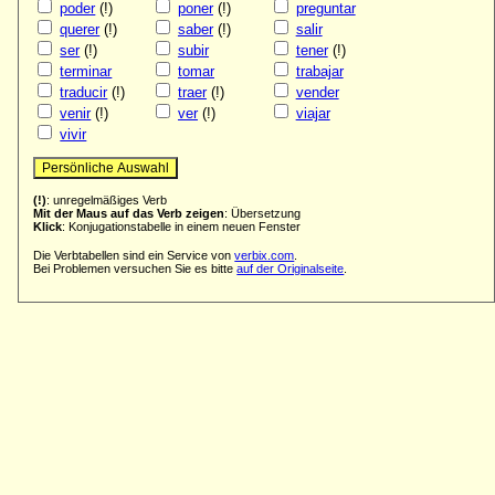
poder
(!)
poner
(!)
preguntar
querer
(!)
saber
(!)
salir
ser
(!)
subir
tener
(!)
terminar
tomar
trabajar
traducir
(!)
traer
(!)
vender
venir
(!)
ver
(!)
viajar
vivir
(!)
: unregelmäßiges Verb
Mit der Maus auf das Verb zeigen
: Übersetzung
Klick
: Konjugationstabelle in einem neuen Fenster
Die Verbtabellen sind ein Service von
verbix.com
.
Bei Problemen versuchen Sie es bitte
auf der Originalseite
.