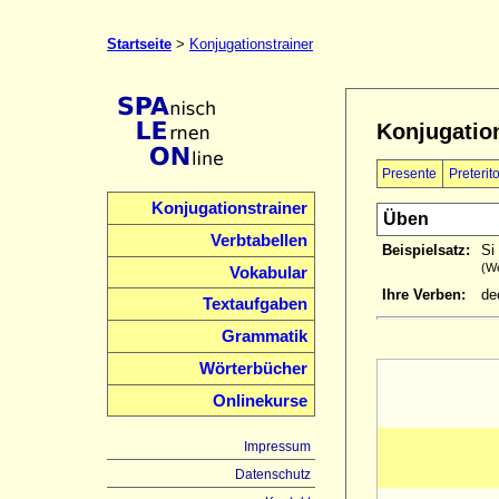
Startseite
>
Konjugationstrainer
Konjugation
Presente
Preterit
Konjugationstrainer
Üben
Verbtabellen
Beispielsatz:
Si
(We
Vokabular
Ihre Verben:
dec
Textaufgaben
Grammatik
Wörterbücher
Onlinekurse
Impressum
Datenschutz