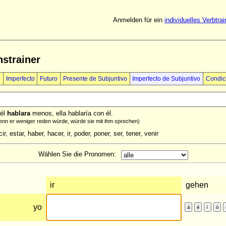
Anmelden für ein
individuelles Verbtrai
strainer
o
Imperfecto
Futuro
Presente de Subjuntivo
Imperfecto de Subjuntivo
Condic
 él
hablara
menos, ella hablaría con él.
nn er weniger reden würde, würde sie mit ihm sprechen)
ir, estar, haber, hacer, ir, poder, poner, ser, tener, venir
Wählen Sie die Pronomen: